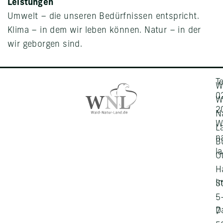
Leistungen
Umwelt – die unseren Bedürfnissen entspricht.
Klima – in dem wir leben können. Natur – in der
wir geborgen sind.
Te
W
0
W
2
N
W
L
n
B
l
O
H
I
S
·
5
D
7